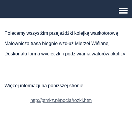
Tog
navi
Polecamy wszystkim przejażdżki kolejką wąskotorową
Malownicza trasa biegnie wzdłuż Mierzei Wiślanej
Doskonała forma wycieczki i podziwiania walorów okolicy
Więcej informacji na poniższej stronie:
http://ptmkz.pl/pocia/rozkl.htm